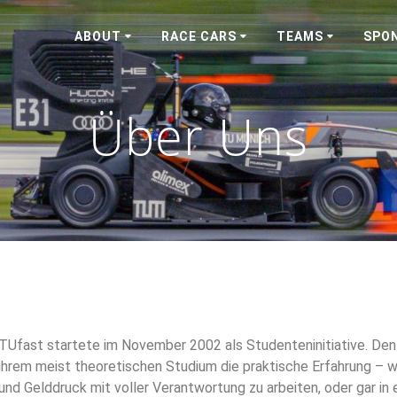
ABOUT
RACE CARS
TEAMS
SPO
Über Uns
TUfast startete im November 2002 als Studenteninitiative. Den 
ihrem meist theoretischen Studium die praktische Erfahrung – w
und Gelddruck mit voller Verantwortung zu arbeiten, oder gar i