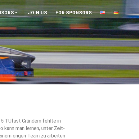
NSORS
JOIN US
FOR SPONSORS
5 TUfast Gründern fehlte in
o kann man lernen, unter Zeit-
n einem engen Team zu arbeiten